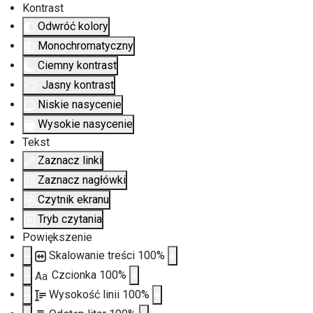
Kontrast
Odwróć kolory
Monochromatyczny
Ciemny kontrast
Jasny kontrast
Niskie nasycenie
Wysokie nasycenie
Tekst
Zaznacz linki
Zaznacz nagłówki
Czytnik ekranu
Tryb czytania
Powiększenie
Skalowanie treści
100
%
Czcionka
100
%
Aa
Wysokość linii
100
%