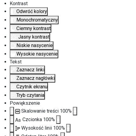
Kontrast
Odwróć kolory
Monochromatyczny
Ciemny kontrast
Jasny kontrast
Niskie nasycenie
Wysokie nasycenie
Tekst
Zaznacz linki
Zaznacz nagłówki
Czytnik ekranu
Tryb czytania
Powiększenie
Skalowanie treści
100
%
Czcionka
100
%
Aa
Wysokość linii
100
%