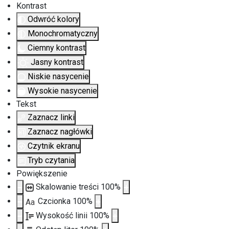
Kontrast
Odwróć kolory
Monochromatyczny
Ciemny kontrast
Jasny kontrast
Niskie nasycenie
Wysokie nasycenie
Tekst
Zaznacz linki
Zaznacz nagłówki
Czytnik ekranu
Tryb czytania
Powiększenie
Skalowanie treści
100
%
Czcionka
100
%
Aa
Wysokość linii
100
%