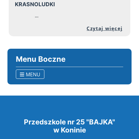
KRASNOLUDKI
...
Przej
Czytaj więcej
Menu Boczne
MENU
Przedszkole nr 25 "BAJKA"
w Koninie