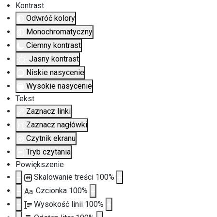
Kontrast
Odwróć kolory
Monochromatyczny
Ciemny kontrast
Jasny kontrast
Niskie nasycenie
Wysokie nasycenie
Tekst
Zaznacz linki
Zaznacz nagłówki
Czytnik ekranu
Tryb czytania
Powiększenie
Skalowanie treści
100
%
Czcionka
100
%
Aa
Wysokość linii
100
%