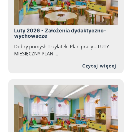
Luty 2026 - Założenia dydaktyczno-
wychowacze
Dobry pomysł! Trzylatek. Plan pracy – LUTY
MIESIĘCZNY PLAN ...
Przej
Czytaj więcej