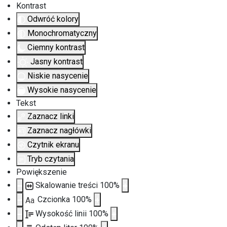
Kontrast
Odwróć kolory
Monochromatyczny
Ciemny kontrast
Jasny kontrast
Niskie nasycenie
Wysokie nasycenie
Tekst
Zaznacz linki
Zaznacz nagłówki
Czytnik ekranu
Tryb czytania
Powiększenie
Skalowanie treści
100
%
Czcionka
100
%
Aa
Wysokość linii
100
%