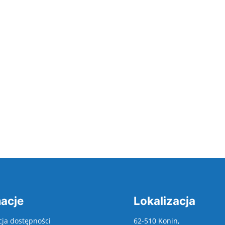
acje
Lokalizacja
cja dostępności
62-510 Konin,