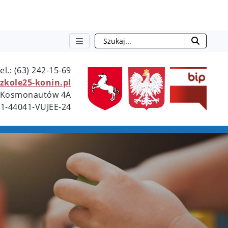
Szukaj
tel.: (63) 242-15-69
otwie
zkole25-konin.pl
l. Kosmonautów 4A
51-44041-VUJEE-24